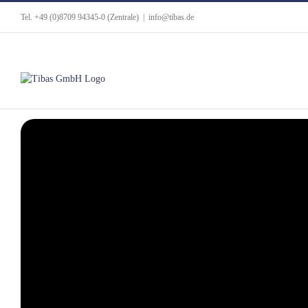
Tel. +49 (0)8709 94345-0 (Zentrale)
|
info@tibas.de