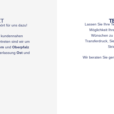
ZT
T
Lassen Sie Ihre Te
ört für uns dazu!
Möglichkeit Ih
Wünschen zu g
d kundennahen
Transferdruck, Sie
treten sind wir um
Str
ern
und
Oberpfalz
derlassung
Ost
und
Wir beraten Sie ge