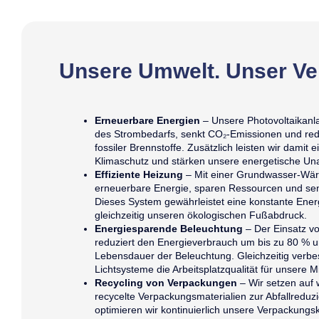
Unsere Umwelt. Unser Ve
Erneuerbare Energien
– Unsere Photovoltaikanla
des Strombedarfs, senkt CO₂-Emissionen und red
fossiler Brennstoffe. Zusätzlich leisten wir damit 
Klimaschutz und stärken unsere energetische Un
Effiziente Heizung
– Mit einer Grundwasser-Wä
erneuerbare Energie, sparen Ressourcen und se
Dieses System gewährleistet eine konstante Energ
gleichzeitig unseren ökologischen Fußabdruck.
Energiesparende Beleuchtung
– Der Einsatz v
reduziert den Energieverbrauch um bis zu 80 % u
Lebensdauer der Beleuchtung. Gleichzeitig verbe
Lichtsysteme die Arbeitsplatzqualität für unsere M
Recycling von Verpackungen
– Wir setzen auf
recycelte Verpackungsmaterialien zur Abfallreduz
optimieren wir kontinuierlich unsere Verpackung