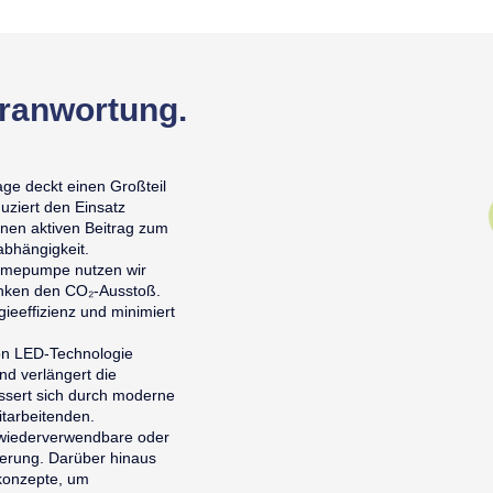
ranwortung.
ge deckt einen Großteil
uziert den Einsatz
einen aktiven Beitrag zum
abhängigkeit.
rmepumpe nutzen wir
nken den CO₂-Ausstoß.
ieeffizienz und minimiert
on LED-Technologie
nd verlängert die
ssert sich durch moderne
itarbeitenden.
 wiederverwendbare oder
ierung. Darüber hinaus
skonzepte, um