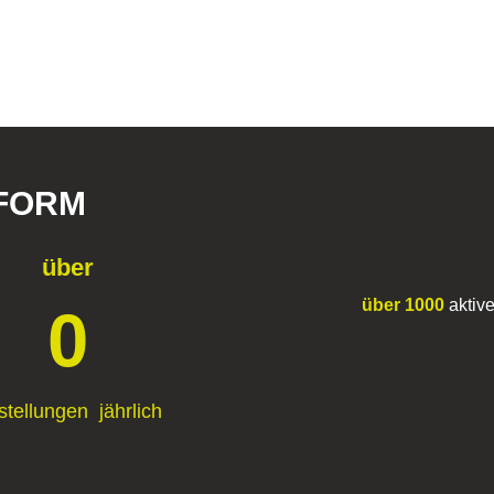
TFORM
über
über 1000
aktive
0
stellungen jährlich